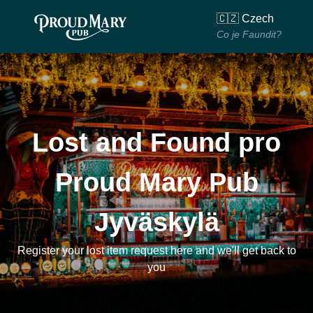
🇨🇿 Czech
Co je Faundit?
Lost and Found pro
Proud Mary Pub
Jyväskylä
Register your lost item request here and we'll get back to
you