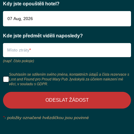
Kdy jste opouštěli hotel?
Kde jste předmět viděli naposledy?
Místo ztráty
(např. číslo pokoje)
Souhlasím se sdílením svého jména, kontaktních údajů a čísla rezervace s
Lost and Found pro Proud Mary Pub Jyväskylä za účelem nalezení mé
věci, v souladu s GDPR.
ODESLAT ŽÁDOST
*
-
položky označené hvězdičkou jsou povinné