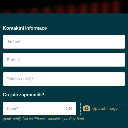
Kontaktní informace
Jméno
E-mail
Telefon (+XX)
Co jste zapomněli?
Popis
Upload Image
0
/
80
(např. nabíječka na iPhone, sluneční brýle Ray-Ban)