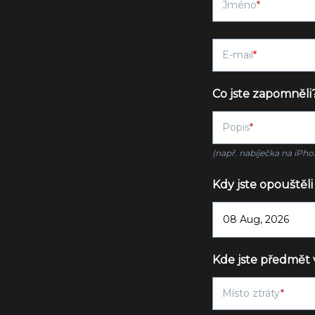
Jméno
E-mail
Co jste zapomněli
Popis
(např. nabíječka na iPho
Kdy jste opouštěli
Kde jste předmět 
Místo ztráty