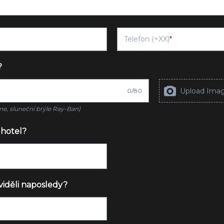
Telefon (+XX)
?
Upload Ima
0
/
80
ne, sluneční brýle Ray-Ban)
 hotel?
viděli naposledy?