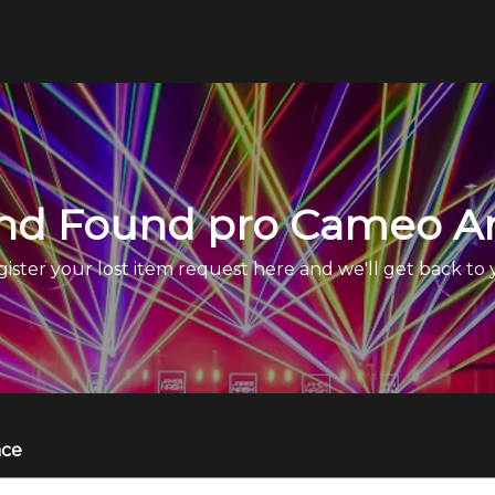
and Found pro Cameo A
ister your lost item request here and we'll get back to
ace