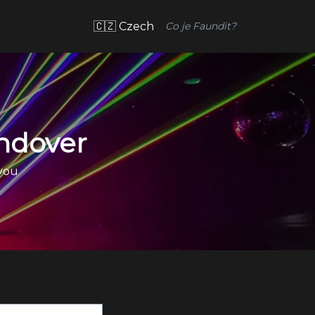
🇨🇿 Czech
Co je Faundit?
ndover
 you