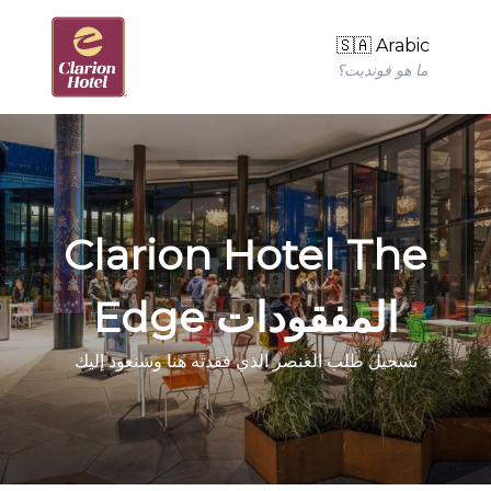
🇸🇦 Arabic
ما هو فونديت؟
Clarion Hotel The
Edge المفقودات
تسجيل طلب العنصر الذي فقدته هنا وسنعود إليك