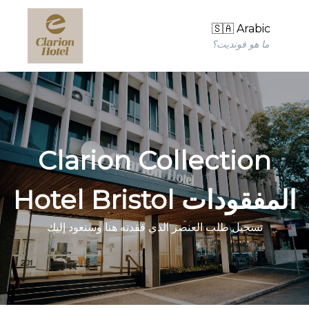
🇸🇦 Arabic
ما هو فونديت؟
Clarion Collection
Hotel Bristol المفقودات
تسجيل طلب العنصر الذي فقدته هنا وسنعود إليك