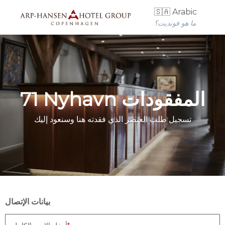
🇸🇦 Arabic
ما هو فونديت؟
71 Nyhavn المفقودات
تسجيل طلب العنصر الذي فقدته هنا وسنعود إليك
بيانات الإتصال